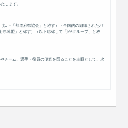
いたします。
協会（以下「都道府県協会」と称す）・全国的の組織されたバ
県連盟」と称す）（以下総称して「JVAグループ」と称
織やチーム、選手・役員の便宜を図ることを主眼として、次
情報の暗号化などの技術的な安全管理措置を講じていま