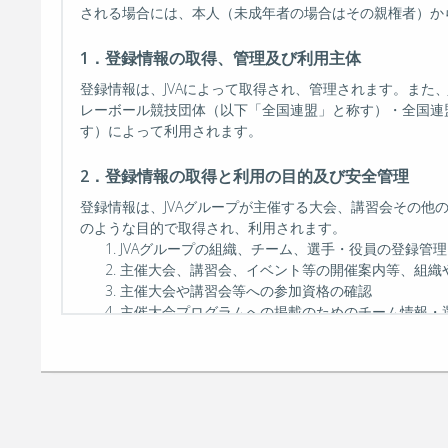
される場合には、本人（未成年者の場合はその親権者）から上
1．登録情報の取得、管理及び利用主体
登録情報は、JVAによって取得され、管理されます。また
レーボール競技団体（以下「全国連盟」と称す）・全国連
す）によって利用されます。
2．登録情報の取得と利用の目的及び安全管理
登録情報は、JVAグループが主催する大会、講習会その
のような目的で取得され、利用されます。
JVAグループの組織、チーム、選手・役員の登録管理
主催大会、講習会、イベント等の開催案内等、組織
主催大会や講習会等への参加資格の確認
主催大会プログラムへの掲載のためのチーム情報・
本サイトの運営
前各号所定の事項に付随関連する事項
セキュリティに関しては、外部からの不当なアクセスなど
す。
また、登録情報へのアクセス権限を明確に定義し、本サイ