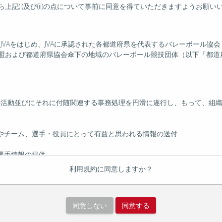
記(i)及び(ii)の点について事前に同意を得ていただきますようお願い
、JVAをはじめ、JVAに承認された各都道府県を代表するバレーボール
盟および都道府県協会傘下の地域のバレーボール競技団体（以下「都道府
他の活動並びにそれに付随関連する事務処理を円滑に遂行し、もって、組
やチーム、選手・役員にとって有益と思われる情報の送付
選手情報の提供
利用規約に同意しますか？
によって登録情報が漏洩することを防ぐために、通信経路の限定、登録
トの取扱い説明書に明示しております。