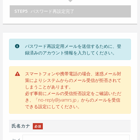
STEP5
パスワード再設定完了
パスワード再設定用メールを送信するために、登
録済みのアカウント情報を入力してください。
スマートフォンや携帯電話の場合、迷惑メール対
策によりシステムからのメール受信が拒否されて
しまうことがあります。
必ず事前にメールの受信拒否設定をご確認いただ
き、「no-reply@jvamrs.jp」からのメールを受信
できる設定にしてください。
氏名カナ
必須